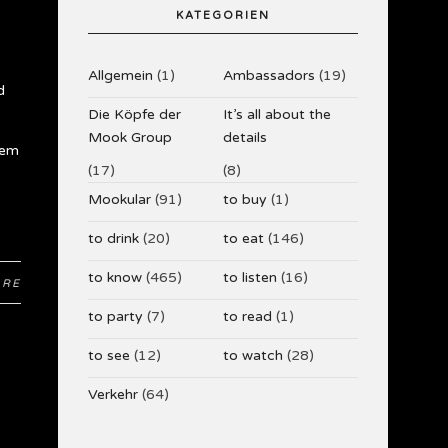
KATEGORIEN
Allgemein
(1)
Ambassadors
(19)
d
Die Köpfe der
It’s all about the
Mook Group
details
rem
(17)
(8)
Mookular
(91)
to buy
(1)
to drink
(20)
to eat
(146)
to know
(465)
to listen
(16)
ARE
to party
(7)
to read
(1)
to see
(12)
to watch
(28)
Verkehr
(64)