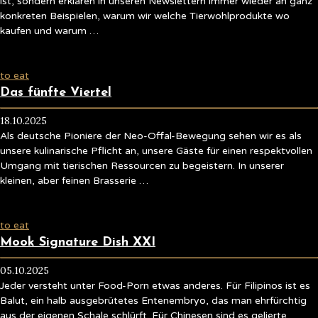
ist, sondern erklären in unseren Newslettern immer wieder an ganz
konkreten Beispielen, warum wir welche Tierwohlprodukte wo
kaufen und warum …
to eat
Das fünfte Viertel
18.10.2025
Als deutsche Pioniere der Neo-Offal-Bewegung sehen wir es als
unsere kulinarische Pflicht an, unsere Gäste für einen respektvollen
Umgang mit tierischen Ressourcen zu begeistern. In unserer
kleinen, aber feinen Brasserie …
to eat
Mook Signature Dish XXI
05.10.2025
Jeder versteht unter Food-Porn etwas anderes. Für Filipinos ist es
Balut, ein halb ausgebrütetes Entenembryo, das man ehrfürchtig
aus der eigenen Schale schlürft. Für Chinesen sind es gelierte