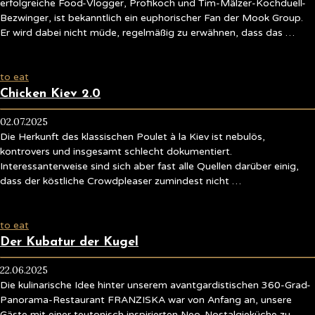
erfolgreiche Food-Vlogger, Profikoch und Tim-Mälzer-Kochduell-
Bezwinger, ist bekanntlich ein euphorischer Fan der Mook Group.
Er wird dabei nicht müde, regelmäßig zu erwähnen, dass das …
to eat
Chicken Kiev 2.0
02.07.2025
Die Herkunft des klassischen Poulet à la Kiev ist nebulös,
kontrovers und insgesamt schlecht dokumentiert.
Interessanterweise sind sich aber fast alle Quellen darüber einig,
dass der köstliche Crowdpleaser zumindest nicht …
to eat
Der Kubatur der Kugel
22.06.2025
Die kulinarische Idee hinter unserem avantgardistischen 360-Grad-
Panorama-Restaurant FRANZISKA war von Anfang an, unsere
Gäste mit einer teutonisch inspirierten Neo-Nostalgieküche zu