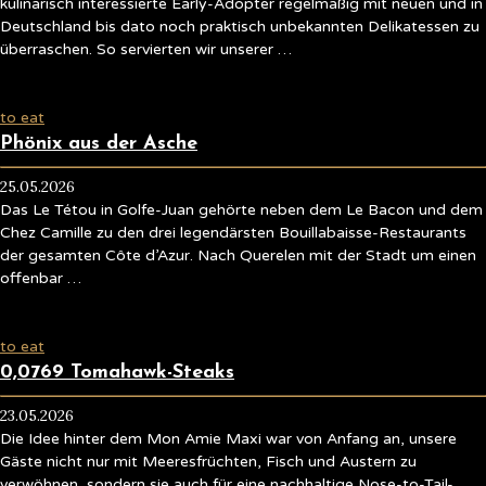
kulinarisch interessierte Early-Adopter regelmäßig mit neuen und in
Deutschland bis dato noch praktisch unbekannten Delikatessen zu
überraschen. So servierten wir unserer …
to eat
Phönix aus der Asche
25.05.2026
Das Le Tétou in Golfe-Juan gehörte neben dem Le Bacon und dem
Chez Camille zu den drei legendärsten Bouillabaisse-Restaurants
der gesamten Côte d’Azur. Nach Querelen mit der Stadt um einen
offenbar …
to eat
0,0769 Tomahawk-Steaks
23.05.2026
Die Idee hinter dem Mon Amie Maxi war von Anfang an, unsere
Gäste nicht nur mit Meeresfrüchten, Fisch und Austern zu
verwöhnen, sondern sie auch für eine nachhaltige Nose-to-Tail-