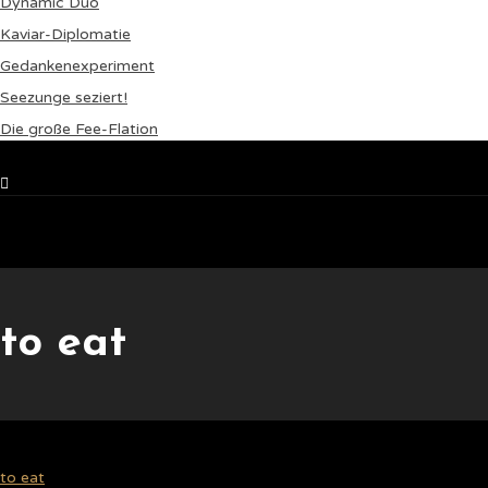
Dynamic Duo
Kaviar-Diplomatie
Gedankenexperiment
Seezunge seziert!
Die große Fee-Flation
Setup Menu via Wordpress Dashboard > Appearance > Menus
to eat
to eat