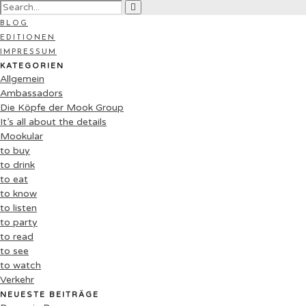
BLOG
EDITIONEN
IMPRESSUM
KATEGORIEN
Allgemein
Ambassadors
Die Köpfe der Mook Group
It’s all about the details
Mookular
to buy
to drink
to eat
to know
to listen
to party
to read
to see
to watch
Verkehr
NEUESTE BEITRÄGE