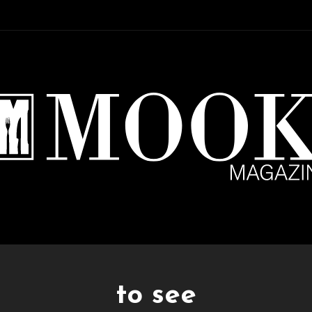
Setup Menu via Wordpress Dashboard > Appearance > Menus
to see