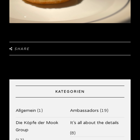
SHARE
KATEGORIEN
Allgemein
(1)
Ambassadors
(19)
Die Köpfe der Mook
It’s all about the details
Group
(8)