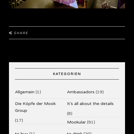
SHARE
KATEGORIEN
Allgemein
(1)
Ambassadors
(19)
Die Köpfe der Mook
It’s all about the details
Group
(8)
(17)
Mookular
(91)
to buy
(1)
to drink
(20)