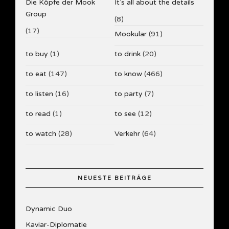
Die Köpfe der Mook
It’s all about the details
Group
(8)
(17)
Mookular
(91)
to buy
(1)
to drink
(20)
to eat
(147)
to know
(466)
to listen
(16)
to party
(7)
to read
(1)
to see
(12)
to watch
(28)
Verkehr
(64)
NEUESTE BEITRÄGE
Dynamic Duo
Kaviar-Diplomatie