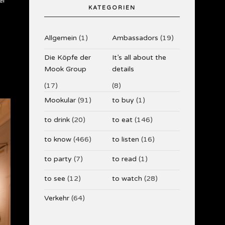
er
KATEGORIEN
Allgemein
(1)
Ambassadors
(19)
Die Köpfe der
It’s all about the
Mook Group
details
(17)
(8)
Mookular
(91)
to buy
(1)
to drink
(20)
to eat
(146)
to know
(466)
to listen
(16)
to party
(7)
to read
(1)
to see
(12)
to watch
(28)
Verkehr
(64)