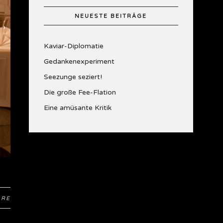
NEUESTE BEITRÄGE
Kaviar-Diplomatie
Gedankenexperiment
Seezunge seziert!
Die große Fee-Flation
Eine amüsante Kritik
ARE