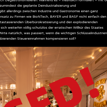
uch Degastronomisieren. Während es – freundlich formuliert – mit d
 zumindest die geplante Deindustrialisierung und
ibt allerdings zwischen Industrie und Gastronomie einen ganz
ensatz zu Firmen wie BioNTech, BAYER und BASF nicht einfach den
tastasierenden Überbürokratisierung und den explodierenden
ch weiterhin völlig schutzlos der erratischen Willkür des Staates
rte natürlich, was passiert, wenn die wichtigen Schlüsselindustrien
llabierenden Steuereinnahmen kompensieren soll?