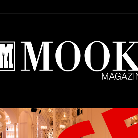
Setup Menu via Wordpress Dashboard > Appearance > Menus