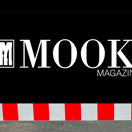
Setup Menu via Wordpress Dashboard > Appearance > Menus