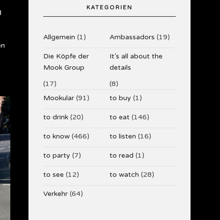
KATEGORIEN
g
e
Allgemein
(1)
Ambassadors
(19)
en
Die Köpfe der
It’s all about the
Mook Group
details
(17)
(8)
Mookular
(91)
to buy
(1)
to drink
(20)
to eat
(146)
to know
(466)
to listen
(16)
to party
(7)
to read
(1)
to see
(12)
to watch
(28)
Verkehr
(64)