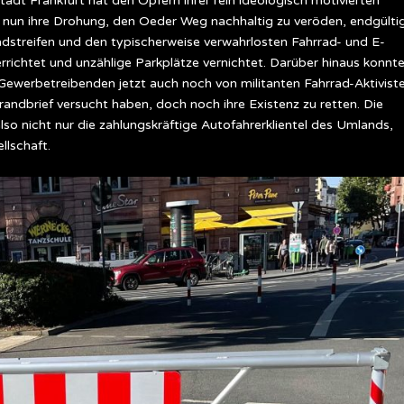
tadt Frankfurt hat den Opfern ihrer rein ideologisch motivierten
t nun ihre Drohung, den Oeder Weg nachhaltig zu veröden, endgülti
dstreifen und den typischerweise verwahrlosten Fahrrad- und E-
richtet und unzählige Parkplätze vernichtet. Darüber hinaus konnt
ewerbetreibenden jetzt auch noch von militanten Fahrrad-Aktivist
randbrief versucht haben, doch noch ihre Existenz zu retten. Die
also nicht nur die zahlungskräftige Autofahrerklientel des Umlands,
llschaft.