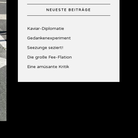
NEUESTE BEITRÄGE
Kaviar-Diplomatie
Gedankenexperiment
Seezunge seziert!
Die große Fee-Flation
Eine amüsante Kritik