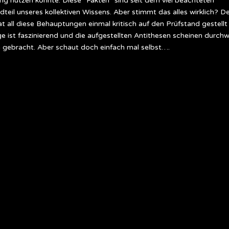
g nutzen könnte. Diese “Fakten“ sind seit dem viel beachteten
il unseres kollektiven Wissens. Aber stimmt das alles wirklich? D
 all diese Behauptungen einmal kritisch auf den Prüfstand gestellt
 ist faszinierend und die aufgestellten Antithesen scheinen durch
ln gebracht. Aber schaut doch einfach mal selbst….