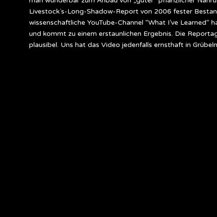
man wunderbar zum Anbau von „guter“ pflanzlicher Nahrun
Livestock`s-Long-Shadow-Report von 2006 fester Bestandte
wissenschaftliche YouTube-Channel “What I’ve Learned“ hat
und kommt zu einem erstaunlichen Ergebnis. Die Reportage
plausibel. Uns hat das Video jedenfalls ernsthaft in Grübe