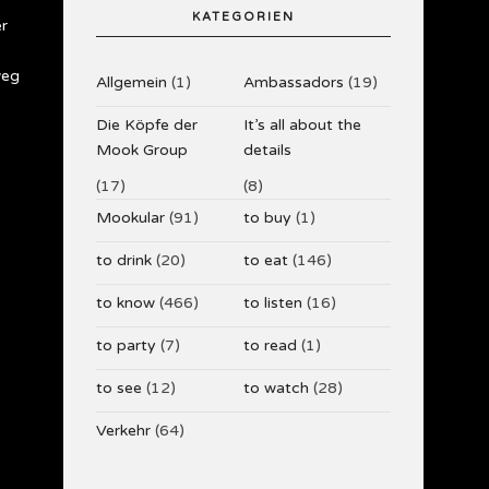
KATEGORIEN
er
weg
Allgemein
(1)
Ambassadors
(19)
Die Köpfe der
It’s all about the
Mook Group
details
(17)
(8)
Mookular
(91)
to buy
(1)
to drink
(20)
to eat
(146)
to know
(466)
to listen
(16)
to party
(7)
to read
(1)
to see
(12)
to watch
(28)
Verkehr
(64)