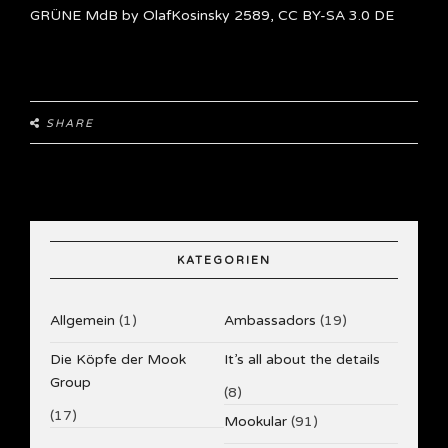
GRÜNE MdB by OlafKosinsky 2589
,
CC BY-SA 3.0 DE
SHARE
KATEGORIEN
Allgemein
(1)
Ambassadors
(19)
Die Köpfe der Mook
It’s all about the details
Group
(8)
(17)
Mookular
(91)