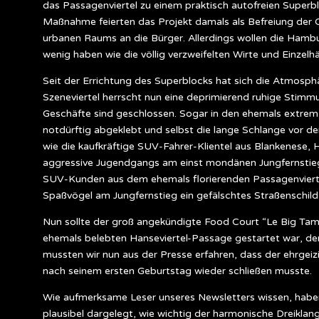
das Passagenviertel zu einem praktisch autofreien Superblo
Maßnahme feierten das Projekt damals als Befreiung der C
urbanen Raums an die Bürger. Allerdings wollen die Hambu
wenig haben wie die völlig verzweifelten Wirte und Einzelhä
Seit der Errichtung des Superblocks hat sich die Atmosphä
Szeneviertel herrscht nun eine deprimierend ruhige Stimm
Geschäfte sind geschlossen. Sogar in den ehemals extrem 
notdürftig abgeklebt und selbst die lange Schlange vor 
wie die kaufkräftige SUV-Fahrer-Klientel aus Blankenese, 
aggressive Jugendgangs am einst mondänen Jungfernstieg 
SUV-Kunden aus dem ehemals florierenden Passagenviertel
Spaßvögel am Jungfernstieg ein gefälschtes Straßenschil
Nun sollte der groß angekündigte Food Court “Le Big Tam
ehemals belebten Hanseviertel-Passage gestartet war, d
mussten wir nun aus der Presse erfahren, dass der ehrgei
nach seinem ersten Geburtstag wieder schließen musste.
Wie aufmerksame Leser unseres Newsletters wissen, haben 
plausibel dargelegt, wie wichtig der harmonische Dreiklan