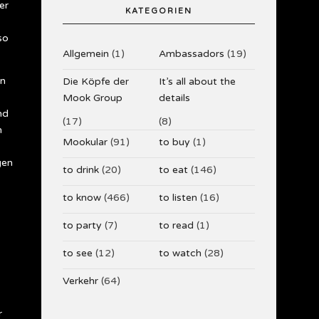
er
KATEGORIEN
so
Allgemein
(1)
Ambassadors
(19)
en
Die Köpfe der
It’s all about the
Mook Group
details
nd
(17)
(8)
n
Mookular
(91)
to buy
(1)
gen
to drink
(20)
to eat
(146)
to know
(466)
to listen
(16)
to party
(7)
to read
(1)
to see
(12)
to watch
(28)
Verkehr
(64)
r