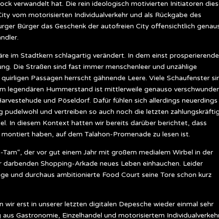
ck verwandelt hat. Die rein ideologisch motivierten Initiatoren dies
ity vom motorisierten Individualverkehr und als Rückgabe des
rger Bürger das Geschenk der autofreien City offensichtlich genau
ndler.
re im Stadtkern schlagartig verändert. In dem einst prosperierend
ung. Die Straßen sind fast immer menschenleer und unzählige
quirligen Passagen herrscht gähnende Leere. Viele Schaufenster si
dem legendären Hummerstand ist mittlerweile genauso verschwunde
Harvestehude und Pöseldorf. Dafür fühlen sich allerdings neuerdings
pudelwohl und vertreiben so auch noch die letzten zahlungskräfti
. In diesem Kontext hatten wir bereits darüber berichtet, dass
d montiert haben, auf dem Talahon-Promenade zu lesen ist.
-Tam“, der vor gut einem Jahr mit großem medialem Wirbel in der
er darbenden Shopping-Arkade neues Leben einhauchen. Leider
zige und durchaus ambitionierte Food Court seine Tore schon kurz
wir erst in unserer letzten digitalen Depesche wieder einmal sehr
g aus Gastronomie, Einzelhandel und motorisiertem Individualverkeh