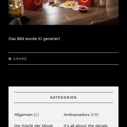
Das Bild wurde KI generiert
SHARE
KATEGORIEN
Allgemein
(1)
Ambassadors
(19)
Die Köpfe der Mook
It’s all about the details