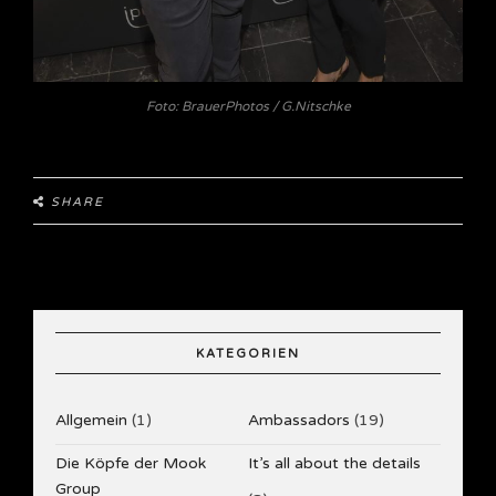
Foto: BrauerPhotos / G.Nitschke
SHARE
KATEGORIEN
Allgemein
(1)
Ambassadors
(19)
Die Köpfe der Mook
It’s all about the details
Group