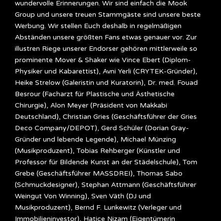
wundervolle Erinnerungen. Wir sind einfach die Mook
Group und unsere treuen Stammgäste sind unsere beste
Werbung. Wir stellen Euch deshalb in regelmäßigen
Abständen unsere größten Fans etwas genauer vor. Zur
illustren Riege unserer Endorser gehören mittlerweile so
prominente Mover & Shaker wie Vince Ebert (Diplom-
Physiker und Kabarettist), Avni Yerli (CRYTEK-Gründer),
Heike Strelow (Galeristin und Kuratorin), Dr. med. Fouad
Besrour (Facharzt für Plastische und Ästhetische
Chirurgie), Alon Meyer (Präsident von Makkabi
Deutschland), Christian Gries (Geschäftsführer der Gries
Deco Company/DEPOT), Gerd Schüler (Dorian Gray-
Gründer und lebende Legende), Michael Münzing
(Musikproduzent), Tobias Rehberger (Künstler und
Professor für Bildende Kunst an der Städelschule), Tom
Grebe (Geschäftsführer MASSDREI), Thomas Sabo
(Schmuckdesigner), Stephan Attmann (Geschäftsführer
Weingut Von Winning), Sven Väth (DJ und
Musikproduzent), Bernd F. Lunkewitz (Verleger und
Immobilieninvestor), Hatice Nizam (Eigentümerin