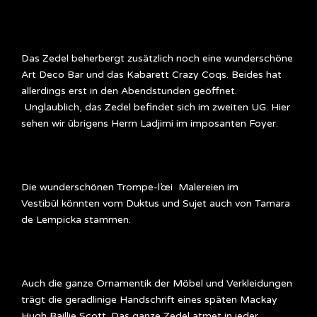
Das Zedel beherbergt zusätzlich noch eine wunderschöne
Art Deco Bar und das Kabarett Crazy Coqs. Beides hat
allerdings erst in den Abendstunden geöffnet.
Unglaublich, das Zedel befindet sich im zweiten UG. Hier
sehen wir übrigens Herrn Ladjimi im imposanten Foyer.
Die wunderschönen Trompe-l’œi Malereien im
Vestibül könnten vom Duktus und Sujet auch von Tamara
de Lempicka stammen.
Auch die ganze Ornamentik der Möbel und Verkleidungen
trägt die geradlinige Handschrift eines späten Mackay
Hugh Baillie Scott. Das ganze Zedel atmet in jeder