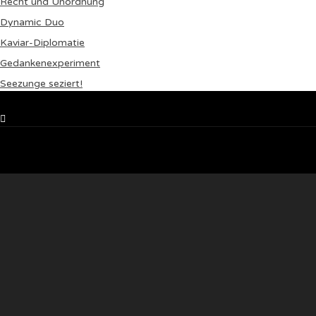
Recht und Unordnung
Dynamic Duo
Kaviar-Diplomatie
Gedankenexperiment
Seezunge seziert!
Setup Menu via Wordpress Dashboard > Appearance > Menus