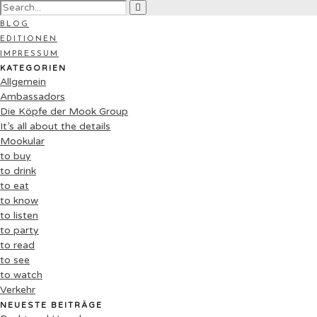
BLOG
EDITIONEN
IMPRESSUM
KATEGORIEN
Allgemein
Ambassadors
Die Köpfe der Mook Group
It’s all about the details
Mookular
to buy
to drink
to eat
to know
to listen
to party
to read
to see
to watch
Verkehr
NEUESTE BEITRÄGE