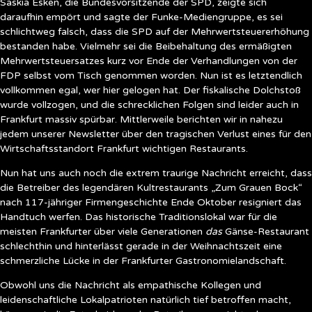
Saskia Esken, die Bundesvorsitzende der SPD, zeigte sich
daraufhin empört und sagte der Funke-Mediengruppe, es sei
schlichtweg falsch, dass die SPD auf der Mehrwertsteuererhöhung
bestanden habe. Vielmehr sei die Beibehaltung des ermäßigten
Mehrwertsteuersatzes kurz vor Ende der Verhandlungen von der
FDP selbst vom Tisch genommen worden. Nun ist es letztendlich
vollkommen egal, wer hier gelogen hat. Der fiskalische Dolchstoß
wurde vollzogen, und die schrecklichen Folgen sind leider auch in
Frankfurt massiv spürbar. Mittlerweile berichten wir in nahezu
jedem unserer Newsletter über den tragischen Verlust eines für den
Wirtschaftsstandort Frankfurt wichtigen Restaurants.
Nun hat uns auch noch die extrem traurige Nachricht erreicht, dass
die Betreiber des legendären Kultrestaurants „Zum Grauen Bock“
nach 117-jähriger Firmengeschichte Ende Oktober resigniert das
Handtuch werfen. Das historische Traditionslokal war für die
meisten Frankfurter über viele Generationen
das
Gänse-Restaurant
schlechthin und hinterlässt gerade in der Weihnachtszeit eine
schmerzliche Lücke in der Frankfurter Gastronomielandschaft.
Obwohl uns die Nachricht als empathische Kollegen und
leidenschaftliche Lokalpatrioten natürlich tief betroffen macht,