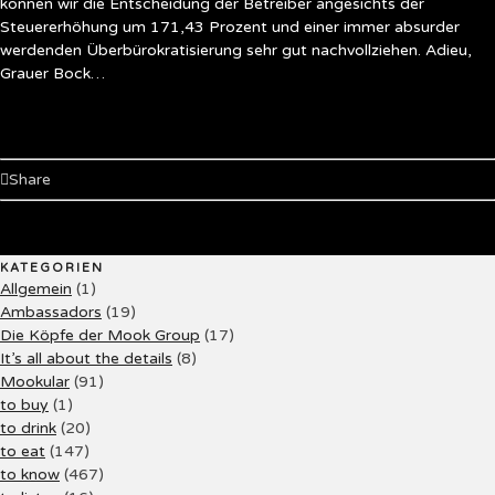
können wir die Entscheidung der Betreiber angesichts der
Steuererhöhung um 171,43 Prozent und einer immer absurder
werdenden Überbürokratisierung sehr gut nachvollziehen. Adieu,
Grauer Bock…
Share
KATEGORIEN
Allgemein
(1)
Ambassadors
(19)
Die Köpfe der Mook Group
(17)
It’s all about the details
(8)
Mookular
(91)
to buy
(1)
to drink
(20)
to eat
(147)
to know
(467)