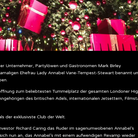
er Unternehmer, Partylöwen und Gastronomen Mark Birley
r damaligen Ehefrau Lady Annabel Vane-Tempest-Stewart benannt u
ben.
 Eröffnung zum beliebtesten Tummelplatz der gesamten Londoner Hi
ngehörigen des britischen Adels, internationalen Jetsettern, Filmst
s der exklusivste Club der Welt.
 Investor Richard Caring das Ruder im sagenumwobenen Annabel’s
sich nun an, das Annabel’s mit einem aufwendigen Revamp wieder