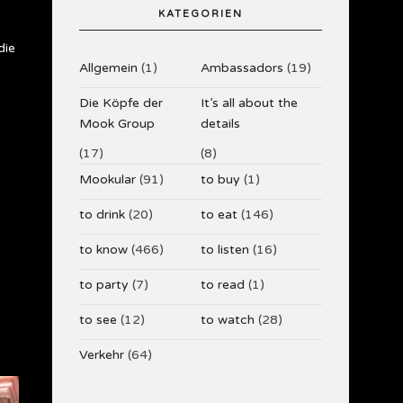
KATEGORIEN
die
Allgemein
(1)
Ambassadors
(19)
Die Köpfe der
It’s all about the
Mook Group
details
(17)
(8)
Mookular
(91)
to buy
(1)
to drink
(20)
to eat
(146)
to know
(466)
to listen
(16)
to party
(7)
to read
(1)
to see
(12)
to watch
(28)
Verkehr
(64)