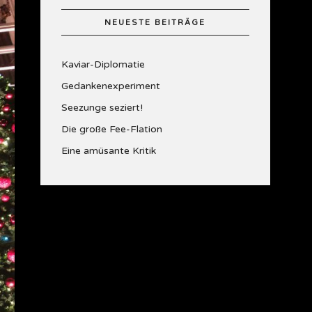
NEUESTE BEITRÄGE
Kaviar-Diplomatie
Gedankenexperiment
Seezunge seziert!
Die große Fee-Flation
Eine amüsante Kritik