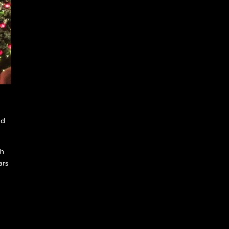
nd
gh
ars