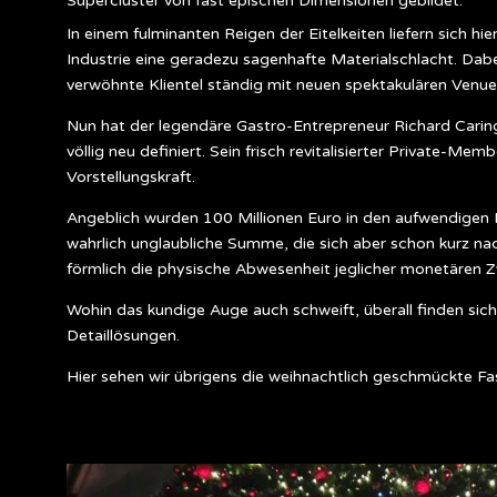
Supercluster von fast epischen Dimensionen gebildet.
In einem fulminanten Reigen der Eitelkeiten liefern sich 
Industrie eine geradezu sagenhafte Materialschlacht. Da
verwöhnte Klientel ständig mit neuen spektakulären Venue
Nun hat der legendäre Gastro-Entrepreneur Richard Carin
völlig neu definiert. Sein frisch revitalisierter Private-Me
Vorstellungskraft.
Angeblich wurden 100 Millionen Euro in den aufwendigen 
wahrlich unglaubliche Summe, die sich aber schon kurz nac
förmlich die physische Abwesenheit jeglicher monetären 
Wohin das kundige Auge auch schweift, überall finden sich
Detaillösungen.
Hier sehen wir übrigens die weihnachtlich geschmückte Fa