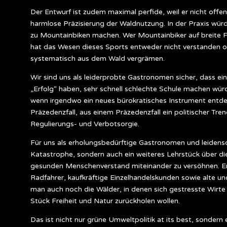
Der Entwurf ist zudem maximal perfide, weil er nicht off
harmlose Präzisierung der Waldnutzung. In der Praxis wür
zu Mountainbiken machen. Wer Mountainbiker auf breite Fo
hat das Wesen dieses Sports entweder nicht verstanden 
systematisch aus dem Wald vergrämen.
Wir sind uns als leiderprobte Gastronomen sicher, dass ein
„Erfolg“ haben, sehr schnell schlechte Schule machen würd
wenn irgendwo ein neues bürokratisches Instrument entde
Präzedenzfall, aus einem Präzedenzfall ein politischer Tr
Regulierungs- und Verbotsorgie.
Für uns als erholungsbedürftige Gastronomen und leidensc
Katastrophe, sondern auch ein weiteres Lehrstück über di
gesunden Menschenverstand miteinander zu versöhnen. Ers
Radfahrer, kaufkräftige Einzelhandelskunden sowie alte u
man auch noch die Wälder, in denen sich gestresste Wirte 
Stück Freiheit und Natur zurückholen wollen.
Das ist nicht nur grüne Umweltpolitik at its best, sondern