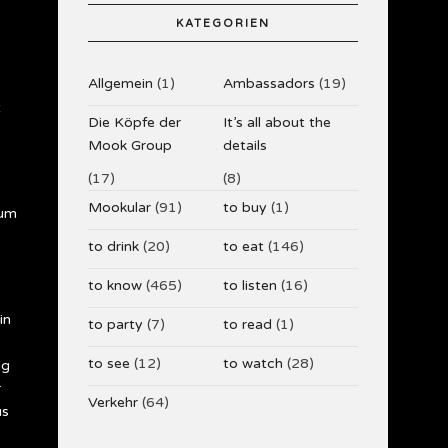
KATEGORIEN
Allgemein
(1)
Ambassadors
(19)
t
Die Köpfe der
It’s all about the
Mook Group
details
(17)
(8)
Mookular
(91)
to buy
(1)
 um
to drink
(20)
to eat
(146)
to know
(465)
to listen
(16)
in
to party
(7)
to read
(1)
to see
(12)
to watch
(28)
ig
r
Verkehr
(64)
us