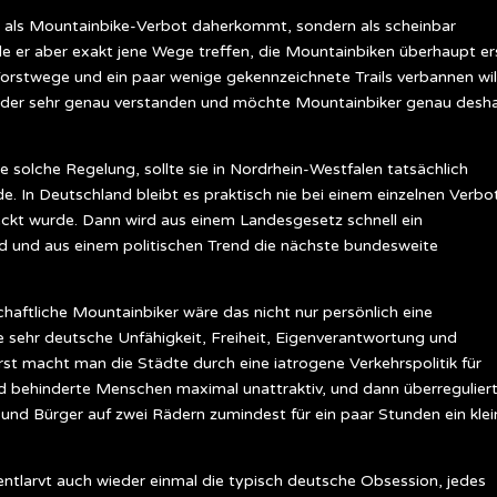
en als Mountainbike-Verbot daherkommt, sondern als scheinbar
de er aber exakt jene Wege treffen, die Mountainbiken überhaupt er
rstwege und ein paar wenige gekennzeichnete Trails verbannen wil
oder sehr genau verstanden und möchte Mountainbiker genau desh
e solche Regelung, sollte sie in Nordrhein-Westfalen tatsächlich
e. In Deutschland bleibt es praktisch nie bei einem einzelnen Verbo
ckt wurde. Dann wird aus einem Landesgesetz schnell ein
end und aus einem politischen Trend die nächste bundesweite
haftliche Mountainbiker wäre das nicht nur persönlich eine
e sehr deutsche Unfähigkeit, Freiheit, Eigenverantwortung und
t macht man die Städte durch eine iatrogene Verkehrspolitik für
nd behinderte Menschen maximal unattraktiv, und dann überregulier
und Bürger auf zwei Rädern zumindest für ein paar Stunden ein klei
 entlarvt auch wieder einmal die typisch deutsche Obsession, jedes