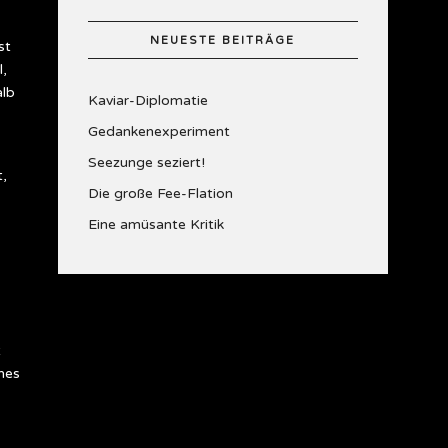
NEUESTE BEITRÄGE
st
l,
alb
Kaviar-Diplomatie
Gedankenexperiment
Seezunge seziert!
t,
Die große Fee-Flation
Eine amüsante Kritik
t
nes