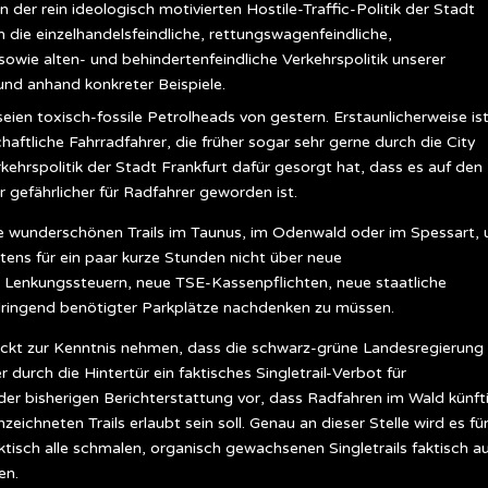
der rein ideologisch motivierten Hostile-Traffic-Politik der Stadt
 die einzelhandelsfeindliche, rettungswagenfeindliche,
sowie alten- und behindertenfeindliche Verkehrspolitik unserer
nd anhand konkreter Beispiele.
eien toxisch-fossile Petrolheads von gestern. Erstaunlicherweise is
chaftliche Fahrradfahrer, die früher sogar sehr gerne durch die City
kehrspolitik der Stadt Frankfurt dafür gesorgt hat, dass es auf den
 gefährlicher für Radfahrer geworden ist.
die wunderschönen Trails im Taunus, im Odenwald oder im Spessart,
ns für ein paar kurze Stunden nicht über neue
 Lenkungssteuern, neue TSE-Kassenpflichten, neue staatliche
dringend benötigter Parkplätze nachdenken zu müssen.
ckt zur Kenntnis nehmen, dass die schwarz-grüne Landesregierung 
durch die Hintertür ein faktisches Singletrail-Verbot für
der bisherigen Berichterstattung vor, dass Radfahren im Wald künft
ichneten Trails erlaubt sein soll. Genau an dieser Stelle wird es fü
ktisch alle schmalen, organisch gewachsenen Singletrails faktisch a
en.