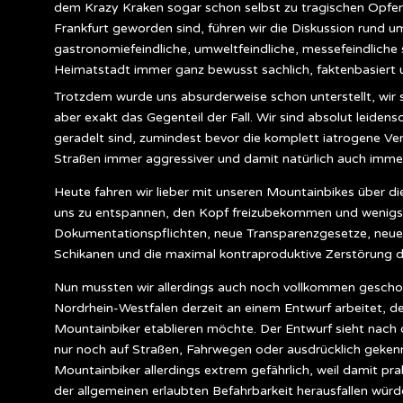
dem Krazy Kraken sogar schon selbst zu tragischen Opfern 
Frankfurt geworden sind, führen wir die Diskussion rund um
gastronomiefeindliche, umweltfeindliche, messefeindliche 
Heimatstadt immer ganz bewusst sachlich, faktenbasiert u
Trotzdem wurde uns absurderweise schon unterstellt, wir s
aber exakt das Gegenteil der Fall. Wir sind absolut leidens
geradelt sind, zumindest bevor die komplett iatrogene Ver
Straßen immer aggressiver und damit natürlich auch immer
Heute fahren wir lieber mit unseren Mountainbikes über 
uns zu entspannen, den Kopf freizubekommen und wenigste
Dokumentationspflichten, neue Transparenzgesetze, neue
Schikanen und die maximal kontraproduktive Zerstörung 
Nun mussten wir allerdings auch noch vollkommen gescho
Nordrhein-Westfalen derzeit an einem Entwurf arbeitet, der 
Mountainbiker etablieren möchte. Der Entwurf sieht nach 
nur noch auf Straßen, Fahrwegen oder ausdrücklich gekennze
Mountainbiker allerdings extrem gefährlich, weil damit pra
der allgemeinen erlaubten Befahrbarkeit herausfallen würd