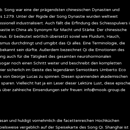
ab. Song war eine der prägendsten chinesischen Dynastien und
is 1279. Unter der Rigide der Song Dynastie wurden weltweit
nell industrialisiert. Auch fällt die Erfindung des Schiesspulvers 
nastie in China als Synonym für Macht und Stärke. Der chinesische
mus. Er bedeutet wörtlich übersetzt soviel wie Fluidum, Hauch,
us durchdringt und umgibt das Qi alles. Eine Terminologie, die
 unbekannt sein dürfte. Außerdem bezeichnet Qi die Emotionen des
ng auch für die Tätigkeit des gesamten neurohormonalen
sogar noch einen Schritt weiter und beschreibt den kompletten
hier sicherlich im Geiste des legendären Semiotikers Umberto Eco
s von George Lucas zu spinnen. Diesen spannenden akademischen
paren. Vielleicht hat ja ein Leser dieser Lektüre Lust, diese episch
s über zahlreiche Einsendungen sehr freuen: info@mook-group.de
kasan und huldigt vornehmlich die facettenreichen Hochküchen
elsweise vergeblich auf der Speisekarte des Song Qi. Shanghai ist