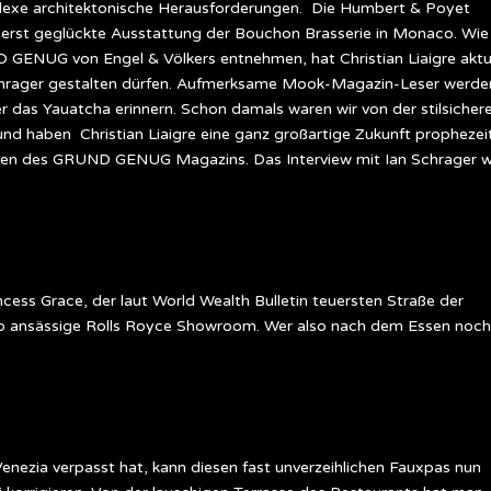
mplexe architektonische Herausforderungen. Die Humbert & Poyet
äußerst geglückte Ausstattung der Bouchon Brasserie in Monaco. Wie
GENUG von Engel & Völkers entnehmen, hat Christian Liaigre aktu
Schrager gestalten dürfen. Aufmerksame Mook-Magazin-Leser werde
er das Yauatcha erinnern. Schon damals waren wir von der stilsicher
nd haben Christian Liaigre eine ganz großartige Zukunft prophezeit
legen des GRUND GENUG Magazins. Das Interview mit Ian Schrager 
cess Grace, der laut World Wealth Bulletin teuersten Straße der
co ansässige Rolls Royce Showroom. Wer also nach dem Essen noch
enezia verpasst hat, kann diesen fast unverzeihlichen Fauxpas nun