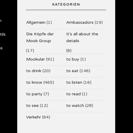
KATEGORIEN
m
Allgemein
(1)
Ambassadors
(19)
t
Die Köpfe der
It’s all about the
ils
Mook Group
details
ns
(17)
(8)
Mookular
(91)
to buy
(1)
to drink
(20)
to eat
(146)
to know
(465)
to listen
(16)
to party
(7)
to read
(1)
to see
(12)
to watch
(28)
Verkehr
(64)