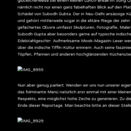
glücklicherweise bei einem kleinen Lunch-Break im Song Qi
nämlich nicht nur einen ganz fabelhaften Blick auf den Pl
Schädel von Subodh Gubta. Der in Neu-Delhi ansässige Kün
und gehört mittlerweile sogar in die elitäre Riege der zehn
gefächertes Œuvre umfasst Skulpturen, Fotografie, Malerei
Subodh Gupta aber besonders gerne auf typische indische
Edelstahlgeschirr. Aufmerksame Mook-Magazin-Leser werden
über die indische Tiffin-Kultur erinnern. Auch seine faszi
Töpfen, Pfannen und anderen hochglänzenden Küchenutens
Nun aber genug parliert. Wenden wir uns nun unserer eigent
das fulminante Menü natürlich erst einmal mit einer kleine
Respekts, eine möglichst hohe Zeche zu generieren. Zu d
Ende dieser Reportage. Man beachte bitte an dieser Stell