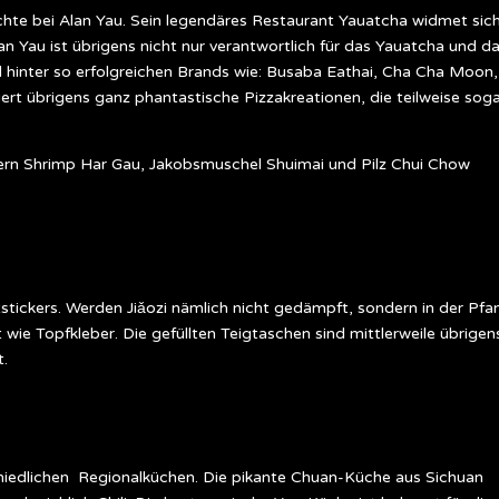
chte bei Alan Yau. Sein legendäres Restaurant Yauatcha widmet sic
an Yau ist übrigens nicht nur verantwortlich für das Yauatcha und d
 hinter so erfolgreichen Brands wie: Busaba Eathai, Cha Cha Moon,
iert übrigens ganz phantastische Pizzakreationen, die teilweise sog
kern Shrimp Har Gau, Jakobsmuschel Shuimai und Pilz Chui Chow
tickers. Werden Jiǎozi nämlich nicht gedämpft, sondern in der Pfa
wie Topfkleber. Die gefüllten Teigtaschen sind mittlerweile übrigen
t.
chiedlichen Regionalküchen. Die pikante Chuan-Küche aus Sichuan