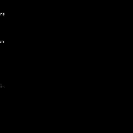
ens
en
ir