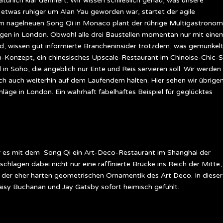
rlich klar definiert. Wir wissen schließlich genau, was unsere
etwas ruhiger um Alan Yau geworden war, startet der agile
dem nagelneuen Song Qi in Monaco plant der rührige Multigastronom
ungen in London. Obwohl alle drei Baustellen momentan nur mit eine
nd, wissen gut informierte Brancheninsider trotzdem, was gemunkel
un-Konzept, ein chinesisches Upscale-Restaurant im Chinoise-Chic-St
in Soho, die angeblich nur Ente und Reis servieren soll. Wir werden
ch auch weiterhin auf dem Laufendem halten. Hier sehen wir übrige
läge in London. Ein wahrhaft fabelhaftes Beispiel für geglücktes
war es mit dem Song Qi ein Art-Deco-Restaurant im Shanghai der
chlagen dabei nicht nur eine raffinierte Brücke ins Reich der Mitte,
der eher harten geometrischen Ornamentik des Art Deco. In dieser
aisy Buchanan und Jay Gatsby sofort heimisch gefühlt.