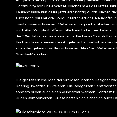
Aufgabenstellung für das Mook Culinary Research Team natü
Community von uns erwartet. Nachdem es das letzte Jahr 
Tausendsassa nun dafür jetzt erst richtig durch. Neben 
auch noch parallel drei völlig unterschiedliche Neueröffn
mysteriösen schwarzen Metallverschlag verbarrikadiert si
wird. Alan Yau plant offensichtlich ein türkisches Lahmac
der 30er Jahre und eine asiatische Fast-and-Casual-Formel 
Euch in dieser spannenden Angelegenheit selbstverständli
einen der geheimnisvollen schwarzen Alan Yau Metallversch
Guerilla-Marketing.
Die gestalterische Idee der virtuosen Interior-Designer 
Roaring Twenties zu kreieren. Die jadegrünen Samtpolster s
sondern bilden auch einen wunderbar warmen Kontrast zu 
klugen komponierten Kulisse hätten sich sicherlich auch D