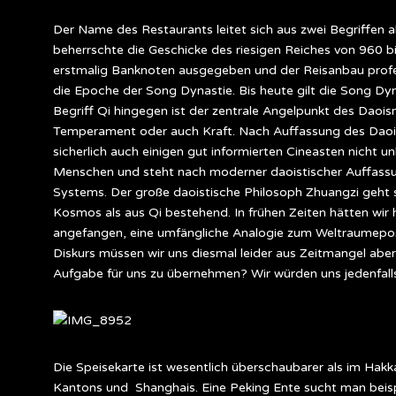
Der Name des Restaurants leitet sich aus zwei Begriffen 
beherrschte die Geschicke des riesigen Reiches von 960 b
erstmalig Banknoten ausgegeben und der Reisanbau professio
die Epoche der Song Dynastie. Bis heute gilt die Song Dy
Begriff Qi hingegen ist der zentrale Angelpunkt des Daois
Temperament oder auch Kraft. Nach Auffassung des Daoism
sicherlich auch einigen gut informierten Cineasten nicht
Menschen und steht nach moderner daoistischer Auffassu
Systems. Der große daoistische Philosoph Zhuangzi geht 
Kosmos als aus Qi bestehend. In frühen Zeiten hätten wir 
angefangen, eine umfängliche Analogie zum Weltraumepo
Diskurs müssen wir uns diesmal leider aus Zeitmangel aber s
Aufgabe für uns zu übernehmen? Wir würden uns jedenfall
Die Speisekarte ist wesentlich überschaubarer als im Hak
Kantons und Shanghais. Eine Peking Ente sucht man beispi