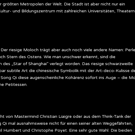
 größten Metropolen der Welt. Die Stadt ist aber nicht nur ein
ultur- und Bildungszentrum mit zahlreichen Universitäten, Theatern
 Der riesige Moloch trägt aber auch noch viele andere Namen: Perl
ch Stern des Ostens. Wie man unschwer erkennt, sind die
 des „Star of Shanghai“ verlegt worden. Das riesige schwarzweiße
 subtile Art die chinesische Symbolik mit der Art-deco-Kulisse d
s Song Qi diese augenscheinliche Kohärenz sofort ins Auge – die M
he Petitessen.
cht von Mastermind Christian Liaigre oder aus dem Think-Tank der
g Qi mal ausnahmsweise nicht für einen seiner alten Weggefährten,
l Humbert und Christophe Poyet. Eine sehr gute Wahl. Die beiden