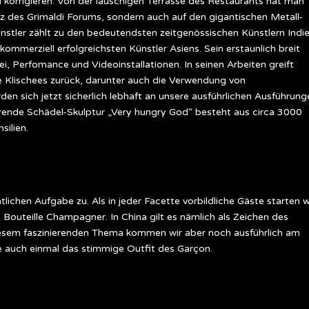
 korrigieren. Von der lauschigen Terrasse des Restaurants hat man
atz des Grimaldi Forums, sondern auch auf den gigantischen Metall-
stler zählt zu den bedeutendsten zeitgenössischen Künstlern Indi
 kommerziell erfolgreichsten Künstler Asiens. Sein erstaunlich breit
, Perfomance und Videoinstallationen. In seinen Arbeiten greift
 Klischees zurück, darunter auch die Verwendung von
 sich jetzt sicherlich lebhaft an unsere ausführlichen Ausführung
nierende Schädel-Skulptur „Very hungry God“ besteht aus circa 3000
ilien.
lichen Aufgabe zu. Als in jeder Facette vorbildliche Gäste starten w
n Bouteille Champagner. In China gilt es nämlich als Zeichen des
iesem faszinierenden Thema kommen wir aber noch ausführlich am
e auch einmal das stimmige Outfit des Garçon.