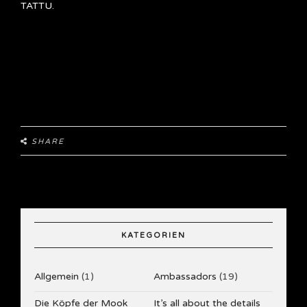
TATTU.
SHARE
KATEGORIEN
Allgemein
(1)
Ambassadors
(19)
Die Köpfe der Mook
It’s all about the details