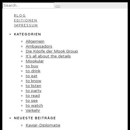
BLOG
EDITIONEN
IMPRESSUM
KATEGORIEN
Allgemein
Ambassadors
Die Köpfe der Mook Group
It’s all about the details
Mookular
to buy
to drink
to eat
to know
to listen
to party
to read
to see
to watch
Verkehr
NEUESTE BEITRÄGE
Kaviar-Diplomatie