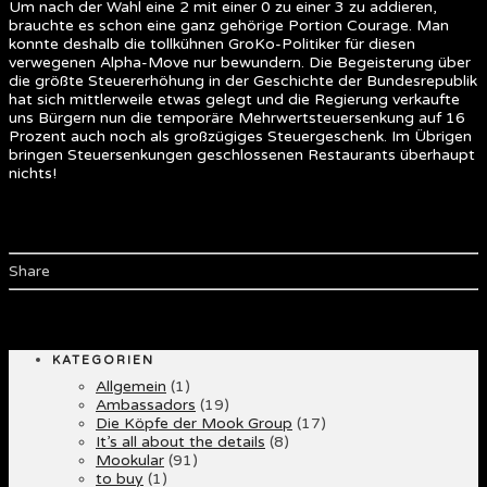
Um nach der Wahl eine 2 mit einer 0 zu einer 3 zu addieren,
brauchte es schon eine ganz gehörige Portion Courage. Man
konnte deshalb die tollkühnen GroKo-Politiker für diesen
verwegenen Alpha-Move nur bewundern. Die Begeisterung über
die größte Steuererhöhung in der Geschichte der Bundesrepublik
hat sich mittlerweile etwas gelegt und die Regierung verkaufte
uns Bürgern nun die temporäre Mehrwertsteuersenkung auf 16
Prozent auch noch als großzügiges Steuergeschenk. Im Übrigen
bringen Steuersenkungen geschlossenen Restaurants überhaupt
nichts!
Share
KATEGORIEN
Allgemein
(1)
Ambassadors
(19)
Die Köpfe der Mook Group
(17)
It’s all about the details
(8)
Mookular
(91)
to buy
(1)