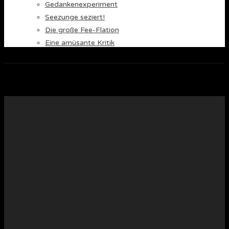
Gedankenexperiment
Seezunge seziert!
Die große Fee-Flation
Eine amüsante Kritik
Setup Menu via Wordpress Dashboard > Appearance > Menus