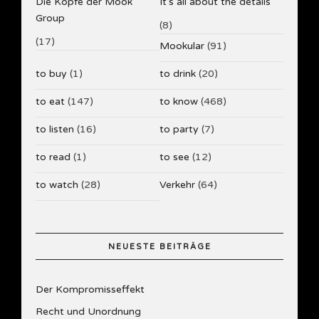
Die Köpfe der Mook
It’s all about the details
Group
(8)
(17)
Mookular
(91)
to buy
(1)
to drink
(20)
to eat
(147)
to know
(468)
to listen
(16)
to party
(7)
to read
(1)
to see
(12)
to watch
(28)
Verkehr
(64)
NEUESTE BEITRÄGE
Der Kompromisseffekt
Recht und Unordnung