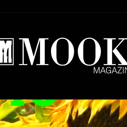
Setup Menu via Wordpress Dashboard > Appearance > Menus