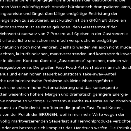
als jede andere Partei gegen die Interessen der Gastronomie. Die
man Wirte zukünftig noch brutaler bürokratisch drangsalieren kann,
ingepreiste und längst überfällige endgültige Entfristung der
elgeraden zu sabotieren. Erst kürzlich ist den GRÜNEN dabei ein
itionspartnern ist es ihnen gelungen, den Gesetzentwurf der
ehrwertsteuersatz von 7 Prozent auf Speisen in der Gastronomie
nd erforderliche und schon mehrfach versprochene endgültige
natürlich noch nicht verloren. Deshalb werden wir auch nicht müde
echten, kulturfeindlichen, marktverzerrenden und kontraproduktive
ir in diesem Kontext über die „Gastronomie“ sprechen, meinen wir
peisegastronomie. Die großen Fast-Food-Ketten haben nämlich durc
 Menüs und einen hohen steuerbegünstigten Take-away-Anteil
sche und bürokratische Probleme als kleine inhabergeführte
urch eine extrem hohe Automatisierung und das konsequente
kten wesentlich höhere Margen und dramatisch geringere Energie-
od-Konzerne so wichtige 7-Prozent-Außerhaus-Besteuerung ohnehin
equent zu Ende denkt, profitieren die großen Fast-Food-Ketten,
 von der Politik der GRÜNEN, weil immer mehr Wirte wegen der
öllig marktverzerrenden Steuerlast auf Tierwohlprodukte verzichte
n oder am besten gleich komplett das Handtuch werfen. Die Politik 