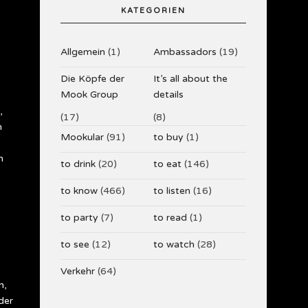
KATEGORIEN
Allgemein
(1)
Ambassadors
(19)
Die Köpfe der
It’s all about the
Mook Group
details
,
(17)
(8)
n
Mookular
(91)
to buy
(1)
h
to drink
(20)
to eat
(146)
to know
(466)
to listen
(16)
to party
(7)
to read
(1)
to see
(12)
to watch
(28)
Verkehr
(64)
n,
der