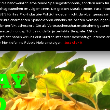
 die handwerklich arbeitende Speisegastronomie, sondern auch für
 Volksgesundheit im Allgemeinen. Die großen Mastbetriebe, Fast-Foo
 für ihre Pro-Industrie-Politik hingegen nicht dankbar genug sein
er ihre charmanten Spindoktoren ohnehin die besten Verbindungen 
er perfekt adressiert. Die als Verbraucherschutzmaßnahme getarnt
nnzeichnungspflicht sind dafür ja perfekte Beispiele. Mit den
icht haben wir uns erst kürzlich intensiver beschäftigt. Interessier
ier tiefer ins Rabbit Hole einsteigen
…Just click it