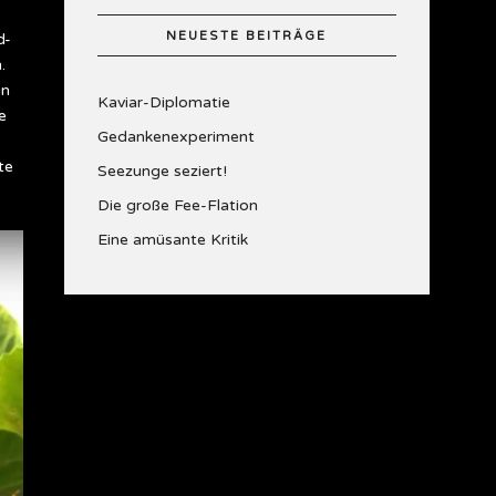
NEUESTE BEITRÄGE
d-
.
in
Kaviar-Diplomatie
e
Gedankenexperiment
te
Seezunge seziert!
Die große Fee-Flation
Eine amüsante Kritik