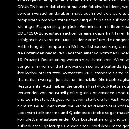
eine organische Sprache, sondern auch leidenschaftlicher 
GRÜNEN haben dabei nicht nur viele fabelhafte Ideen, wie 
sondern versuchen darüber hinaus auch noch, die bereits e
temporären Mehrwertsteuersenkung auf Speisen auf der Zi
wichtiger Etappensieg geglückt. Gemeinsam mit ihren Koal
CDU/CSU-Bundestagsfraktion für einen dauerhaft fairen M
erfolgreich zu vereiteln! Nun ist der Kampf um die dringe
Entfristung der temporären Mehrwertsteuersenkung damit 
die unzähligen negativen Facetten einer vollkommen unger
19-Prozent-Besteuerung weiterhin zu illuminieren. Wenn w
übrigens immer nur die handwerklich seriös arbeitende S
ihre lobbyunterstützte Konzernstruktur, standardisierte
dramatisch weniger juristische, finanzielle, ökotrophologi
Restaurants. Auch haben die großen Fast-Food-Ketten d
Verwenden von industriell gefertigten Convenience-Produ
und Lohnkosten. Abgesehen davon steht die für Fast-Fo
nicht im Feuer. Wenn man die Sache an dieser Stelle kons
Lebensmittelkonzerne und Qualmastbetriebe sogar massiv
komplett metastasierenden Überbürokratisierung und der v
auf industriell gefertigte Convenience-Produkte umsteige